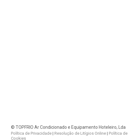
ORÇAMENTO GRATUITO
Solicite a visita de um técnico da TOPFRIO
sem compromisso.
+351 219 828 410
info@topfrio.pt


*(Chamada para rede fixa nacional)
CONTACTOS
© TOPFRIO Ar Condicionado e Equipamento Hoteleiro, Lda
Política de Privacidade
|
Resolução de Litígios Online
|
Política de
Cookies