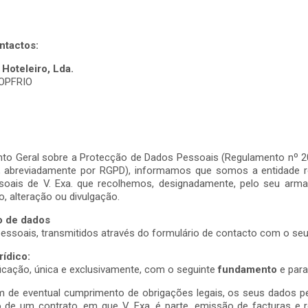
ntactos:
Hoteleiro, Lda.
TOPFRIO
to Geral sobre a Protecção de Dados Pessoais (Regulamento nº 2
ado, abreviadamente por RGPD), informamos que somos a entidade 
ssoais de V. Exa. que recolhemos, designadamente, pelo seu ar
o, alteração ou divulgação.
o de dados
essoais, transmitidos através do formulário de contacto com o se
rídico:
icação, única e exclusivamente, com o seguinte
fundamento
e para
m de eventual cumprimento de obrigações legais, os seus dados p
de um contrato, em que V. Exa. é parte, emissão de facturas e re