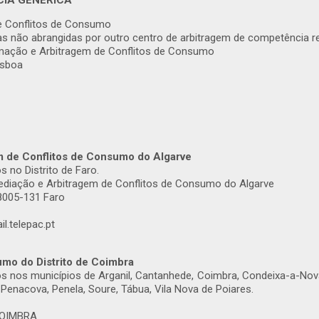
IA GENÉRICA
e Conflitos de Consumo
as não abrangidas por outro centro de arbitragem de competência r
mação e Arbitragem de Conflitos de Consumo
isboa
m de Conflitos de Consumo do Algarve
 no Distrito de Faro.
diação e Arbitragem de Conflitos de Consumo do Algarve
 8005-131 Faro
l.telepac.pt
umo do Distrito de Coimbra
s nos municípios de Arganil, Cantanhede, Coimbra, Condeixa-a-Nova,
 Penacova, Penela, Soure, Tábua, Vila Nova de Poiares.
 COIMBRA