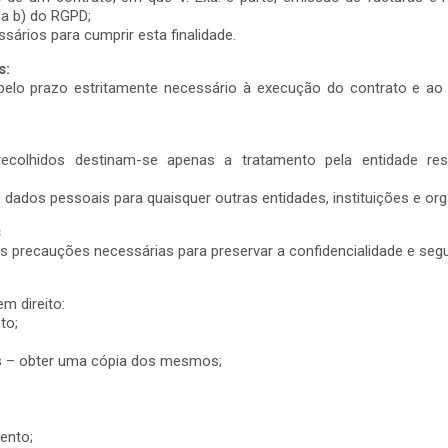
nea b) do RGPD;
rios para cumprir esta finalidade.
s:
lo prazo estritamente necessário à execução do contrato e ao 
olhidos destinam-se apenas a tratamento pela entidade respo
 dados pessoais para quaisquer outras entidades, instituições e org
s
precauções necessárias para preservar a confidencialidade e seg
em direito:
to;
is – obter uma cópia dos mesmos;
mento;