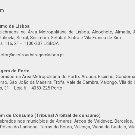
om
umo de Lisboa
elebrados na Área Metropolitana de Lisboa, Alcochete, Almada, A
Palmela, Seixal, Sesimbra, Setúbal, Sintra e Vila Franca de Xira.
s, 116, 2º – 1100-207 LISBOA
rector@centroarbitragemlisboa.pt
agem do Porto
ebrados na Área Metropolitana do Porto, Arouca, Espinho, Gondomar,
irso, São João da Madeira, Trofa, Vale de Cambra, Valongo, Vila do 
, 31 – Loja 6 – 4050-225 Porto
em de Consumo (Tribunal Arbitral de consumo)
lebrados nos municípios de Amares, Arcos de Valdevez, Barcelos
Póvoa do Lanhoso, Terras do Bouro, Valença, Viana do Castelo, Vila 