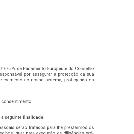
016/679 de Parlamento Europeu e do Conselho
responsável por assegurar a protecção da sua
mazenamento no nosso sistema, protegendo-os
u consentimento.
 a seguinte
finalidade
:
essoais serão tratados para lhe prestarmos os
cibos, quer para execução de diligências pré-