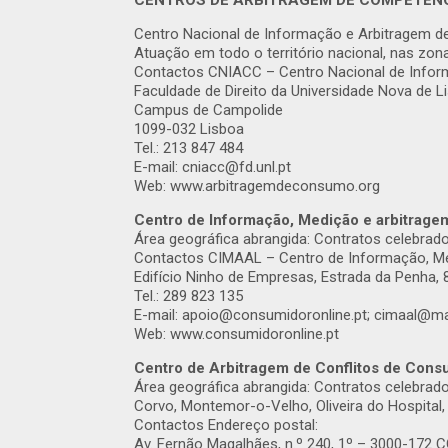
CENTROS DE ARBITRAGEM DE COMPETÊNC
Centro Nacional de Informação e Arbitragem d
Atuação em todo o território nacional, nas zon
Contactos CNIACC – Centro Nacional de Infor
Faculdade de Direito da Universidade Nova de L
Campus de Campolide
1099-032 Lisboa
Tel.: 213 847 484
E-mail: cniacc@fd.unl.pt
Web: www.arbitragemdeconsumo.org
Centro de Informação, Medição e arbitrage
Área geográfica abrangida: Contratos celebrados
Contactos CIMAAL – Centro de Informação, Me
Edifício Ninho de Empresas, Estrada da Penha,
Tel.: 289 823 135
E-mail: apoio@consumidoronline.pt; cimaal@mai
Web: www.consumidoronline.pt
Centro de Arbitragem de Conflitos de Cons
Área geográfica abrangida: Contratos celebrado
Corvo, Montemor-o-Velho, Oliveira do Hospital,
Contactos Endereço postal:
Av. Fernão Magalhães, n.º 240, 1º – 3000-172