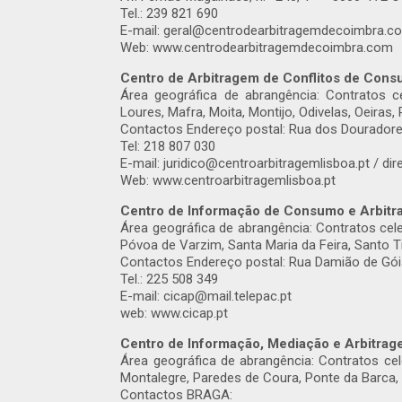
Tel.: 239 821 690
E-mail: geral@centrodearbitragemdecoimbra.c
Web: www.centrodearbitragemdecoimbra.com
Centro de Arbitragem de Conflitos de Cons
Área geográfica de abrangência: Contratos c
Loures, Mafra, Moita, Montijo, Odivelas, Oeiras, 
Contactos Endereço postal: Rua dos Douradore
Tel: 218 807 030
E-mail: juridico@centroarbitragemlisboa.pt / di
Web: www.centroarbitragemlisboa.pt
Centro de Informação de Consumo e Arbitr
Área geográfica de abrangência: Contratos cel
Póvoa de Varzim, Santa Maria da Feira, Santo T
Contactos Endereço postal: Rua Damião de Góis
Tel.: 225 508 349
E-mail: cicap@mail.telepac.pt
web: www.cicap.pt
Centro de Informação, Mediação e Arbitrag
Área geográfica de abrangência: Contratos ce
Montalegre, Paredes de Coura, Ponte da Barca, 
Contactos BRAGA: