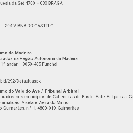
eguesia da Sé) 4700 – 030 BRAGA
900 – 394 VIANA DO CASTELO
sumo da Madeira
ebrados na Região Autónoma da Madeira.
– 1º andar – 9050-405 Funchal
bid/292/Default.aspx
mo do Vale do Ave / Tribunal Arbitral
ebrados nos municípios de Cabeceiras de Basto, Fafe, Felgueiras,
Famalicão, Vizela e Vieira do Minho.
do Guimarães, n.º 1, 4800-019, Guimarães