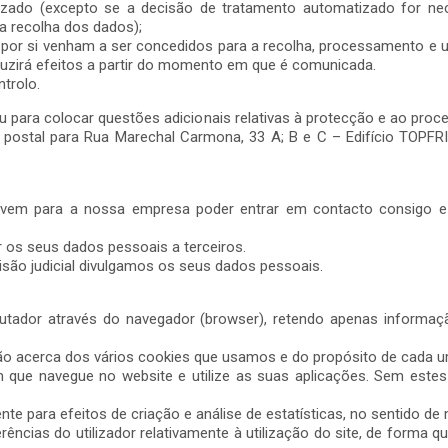
tizado (excepto se a decisão de tratamento automatizado for ne
da recolha dos dados);
 por si venham a ser concedidos para a recolha, processamento e ut
zirá efeitos a partir do momento em que é comunicada.
ntrolo.
 ou para colocar questões adicionais relativas à protecção e ao pr
ia postal para Rua Marechal Carmona, 33 A; B e C – Edifício TOPF
ervem para a nossa empresa poder entrar em contacto consigo e 
os seus dados pessoais a terceiros.
isão judicial divulgamos os seus dados pessoais.
ador através do navegador (browser), retendo apenas informaçã
ão acerca dos vários cookies que usamos e do propósito de cada u
 que navegue no website e utilize as suas aplicações. Sem estes
nte para efeitos de criação e análise de estatísticas, no sentido d
ncias do utilizador relativamente à utilização do site, de forma qu