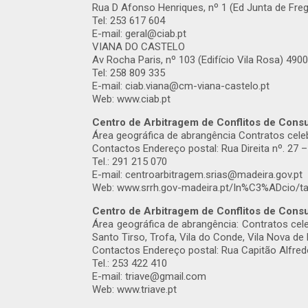
Rua D Afonso Henriques, nº 1 (Ed Junta de Fr
Tel: 253 617 604
E-mail: geral@ciab.pt
VIANA DO CASTELO
Av Rocha Paris, nº 103 (Edifício Vila Rosa) 4
Tel: 258 809 335
E-mail: ciab.viana@cm-viana-castelo.pt
Web: www.ciab.pt
Centro de Arbitragem de Conflitos de Con
Área geográfica de abrangência Contratos cel
Contactos Endereço postal: Rua Direita nº. 27 
Tel.: 291 215 070
E-mail: centroarbitragem.srias@madeira.gov.pt
Web: www.srrh.gov-madeira.pt/In%C3%ADcio/ta
Centro de Arbitragem de Conflitos de Consu
Área geográfica de abrangência: Contratos cel
Santo Tirso, Trofa, Vila do Conde, Vila Nova de 
Contactos Endereço postal: Rua Capitão Alfre
Tel.: 253 422 410
E-mail: triave@gmail.com
Web: www.triave.pt