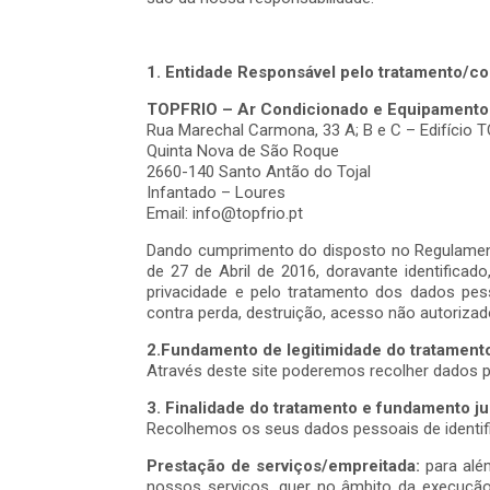
1. Entidade Responsável pelo tratamento/co
TOPFRIO – Ar Condicionado e Equipamento 
Rua Marechal Carmona, 33 A; B e C – Edifício 
Quinta Nova de São Roque
2660-140 Santo Antão do Tojal
Infantado – Loures
Email: info@topfrio.pt
Dando cumprimento do disposto no Regulamen
de 27 de Abril de 2016, doravante identific
privacidade e pelo tratamento dos dados pe
contra perda, destruição, acesso não autorizad
2.Fundamento de legitimidade do tratament
Através deste site poderemos recolher dados p
3. Finalidade do tratamento e fundamento ju
Recolhemos os seus dados pessoais de identif
Prestação de serviços/empreitada:
para alé
nossos serviços, quer no âmbito da execução 